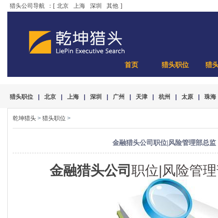
猎头公司导航
：[
北京
上海
深圳
其他
]
首页
猎头职位
猎
猎头职位
|
北京
|
上海
|
深圳
|
广州
|
天津
|
杭州
|
太原
|
珠海
乾坤猎头
>
猎头职位
>
金融猎头公司职位|风险管理部总监 4
金融猎头公司
职位|风险管理部