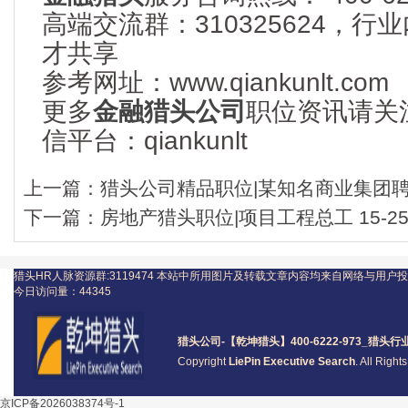
高端交流群：310325624，
才共享
参考网址：www.qiankunlt.com
更多
金融猎头公司
职位资讯请关
信平台：qiankunlt
上一篇：
猎头公司精品职位|某知名商业集团
下一篇：
房地产猎头职位|项目工程总工 15-2
猎头HR人脉资源群:3119474
本站中所用图片及转载文章内容均来自网络与用户投
今日访问量：
44345
猎头公司
-【乾坤猎头】400-6222-973_
猎头
行
Copyright
LiePin Executive Search
. All Righ
京ICP备2026038374号-1