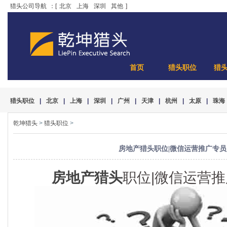
猎头公司导航
：[
北京
上海
深圳
其他
]
首页
猎头职位
猎
猎头职位
|
北京
|
上海
|
深圳
|
广州
|
天津
|
杭州
|
太原
|
珠海
乾坤猎头
>
猎头职位
>
房地产猎头职位|微信运营推广专员 8
房地产猎头
职位|微信运营推广