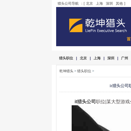
猎头公司导航
：[
北京
上海
深圳
其他
]
首
猎头职位
|
北京
|
上海
|
深圳
|
广州
乾坤猎头
>
猎头职位
>
it猎头公司
it猎头公司
职位|某大型游戏公