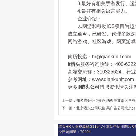
3.最好有相关手游发行、运
4.最好有相关语言能力。
企业介绍：
以网游和移动IOS项目为起
成立至今，已研发、代理多款深
网络游戏、社区游戏、网页游戏
简历投递：hr@qiankunlt.com
it猎头
服务咨询热线： 400-6222-
高端交流群：310325624，
参考网址：www.qiankunlt.com
更多
it猎头公司
猎聘资讯请关注乾坤
上一篇：
知名猎头职位推荐|幼教事业部运营总监 
下一篇：
北京猎头公司职位|某广告公司北京分公
猎头HR人脉资源群:3119474
本站中所用图片及
今日访问量：
70404