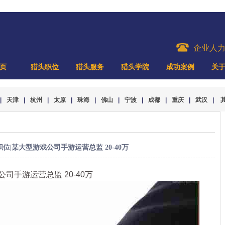
企业人
页
猎头职位
猎头服务
猎头学院
成功案例
关
|
天津
|
杭州
|
太原
|
珠海
|
佛山
|
宁波
|
成都
|
重庆
|
武汉
|
职位|某大型游戏公司手游运营总监 20-40万
司手游运营总监 20-40万