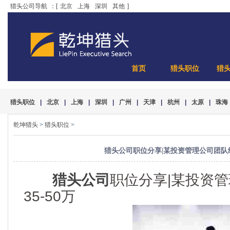
猎头公司导航
：[
北京
上海
深圳
其他
]
首页
猎头职位
猎
猎头职位
|
北京
|
上海
|
深圳
|
广州
|
天津
|
杭州
|
太原
|
珠海
乾坤猎头
>
猎头职位
>
猎头公司职位分享|某投资管理公司团队经理
猎头公司
职位分享|某投资
35-50万