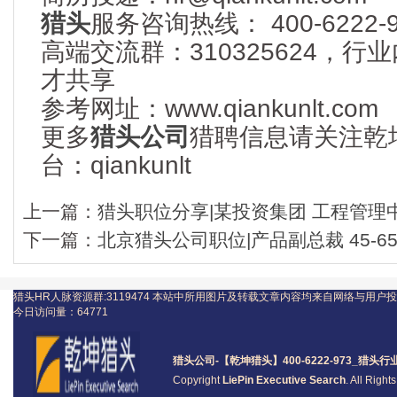
猎头
服务咨询热线： 400-6222-9
高端交流群：310325624，
才共享
参考网址：www.qiankunlt.com
更多
猎头公司
猎聘信息请关注乾
台：qiankunlt
上一篇：
猎头职位分享|某投资集团 工程管理中
下一篇：
北京猎头公司职位|产品副总裁 45-6
猎头HR人脉资源群:3119474
本站中所用图片及转载文章内容均来自网络与用户投
今日访问量：
64771
猎头公司
-【乾坤猎头】400-6222-973_
猎头
行
Copyright
LiePin Executive Search
. All Righ