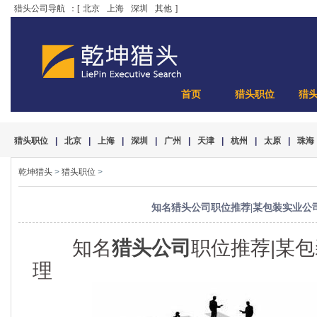
猎头公司导航
：[
北京
上海
深圳
其他
]
首页
猎头职位
猎
猎头职位
|
北京
|
上海
|
深圳
|
广州
|
天津
|
杭州
|
太原
|
珠海
乾坤猎头
>
猎头职位
>
知名猎头公司职位推荐|某包装实业公
知名
猎头公司
职位推荐|某
理