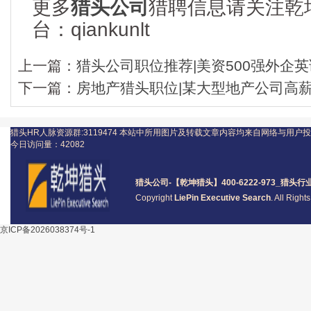
更多
猎头公司
猎聘信息请关注乾
台：qiankunlt
上一篇：
猎头公司职位推荐|美资500强外企英语
下一篇：
房地产猎头职位|某大型地产公司高
猎头HR人脉资源群:3119474
本站中所用图片及转载文章内容均来自网络与用户投
今日访问量：
42082
猎头公司
-【乾坤猎头】400-6222-973_
猎头
行
Copyright
LiePin Executive Search
. All Righ
京ICP备2026038374号-1