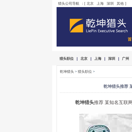
猎头公司导航
：[
北京
上海
深圳
其他
]
首
猎头职位
|
北京
|
上海
|
深圳
|
广州
乾坤猎头
>
猎头职位
>
乾坤猎头推荐 
乾坤猎头
推荐 某知名互联网