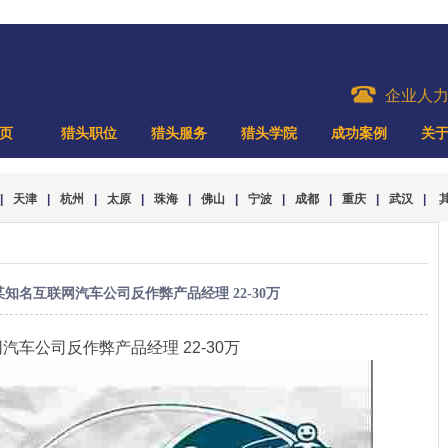
企业人
页
猎头职位
猎头服务
猎头学院
成功案例
关
|
天津
|
杭州
|
太原
|
珠海
|
佛山
|
宁波
|
成都
|
重庆
|
武汉
|
某知名互联网汽车公司反作弊产品经理 22-30万
汽车公司反作弊产品经理 22-30万