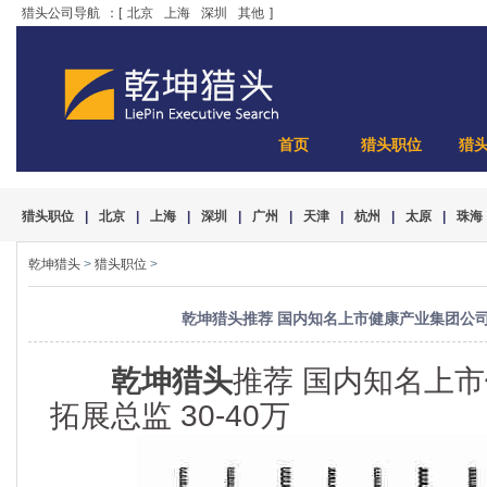
猎头公司导航
：[
北京
上海
深圳
其他
]
首页
猎头职位
猎
猎头职位
|
北京
|
上海
|
深圳
|
广州
|
天津
|
杭州
|
太原
|
珠海
乾坤猎头
>
猎头职位
>
乾坤猎头推荐 国内知名上市健康产业集团公司拓
乾坤猎头
推荐 国内知名上
拓展总监 30-40万