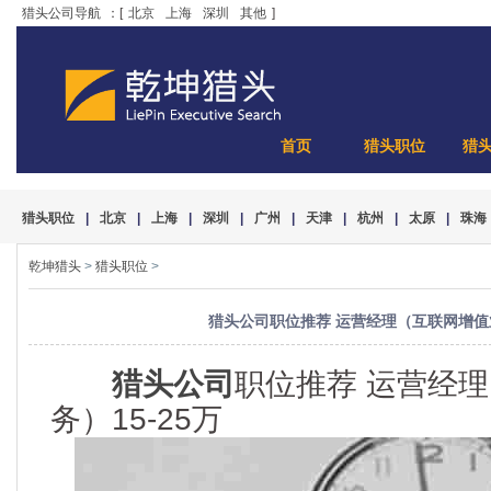
猎头公司导航
：[
北京
上海
深圳
其他
]
首页
猎头职位
猎
猎头职位
|
北京
|
上海
|
深圳
|
广州
|
天津
|
杭州
|
太原
|
珠海
乾坤猎头
>
猎头职位
>
猎头公司职位推荐 运营经理（互联网增值业
猎头公司
职位推荐 运营经
务）15-25万