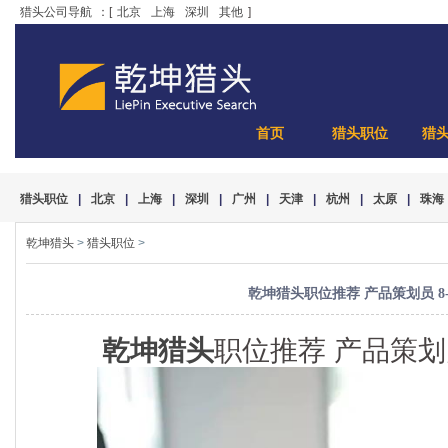
猎头公司导航
：[
北京
上海
深圳
其他
]
首页
猎头职位
猎
猎头职位
|
北京
|
上海
|
深圳
|
广州
|
天津
|
杭州
|
太原
|
珠海
乾坤猎头
>
猎头职位
>
乾坤猎头职位推荐 产品策划员 8-
乾坤猎头
职位推荐 产品策划员