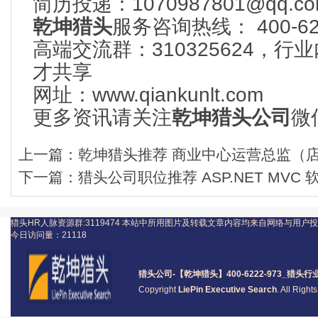
简历投递：1070987801@qq.co
乾坤猎头
服务咨询热线： 400-622
高端交流群：310325624，
才共享
网址：www.qiankunlt.com
更多资讯请关注
乾坤猎头公司
微信
上一篇：
乾坤猎头推荐 商业中心运营总监（店总
下一篇：
猎头公司职位推荐 ASP.NET MVC 软
猎头HR人脉资源群:3119474
本站中所用图片及转载文章内容均来自网络与用户投
今日访问量：
21118
猎头公司
-【乾坤猎头】400-6222-973_
猎头
行
Copyright
LiePin Executive Search
. All Righ