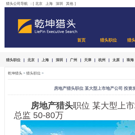
猎头公司导航
：[
北京
上海
深圳
其他
]
首页
猎头职位
猎
猎头职位
|
北京
|
上海
|
深圳
|
广州
|
天津
|
杭州
|
太原
|
珠海
乾坤猎头
>
猎头职位
>
房地产猎头职位 某大型上市地产公司 投资发展
房地产猎头
职位 某大型上市
总监 50-80万