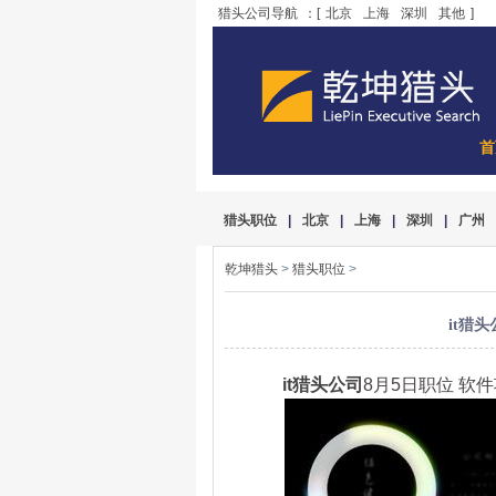
猎头公司导航
：[
北京
上海
深圳
其他
]
首
猎头职位
|
北京
|
上海
|
深圳
|
广州
乾坤猎头
>
猎头职位
>
it猎头
it猎头公司
8月5日职位 软件