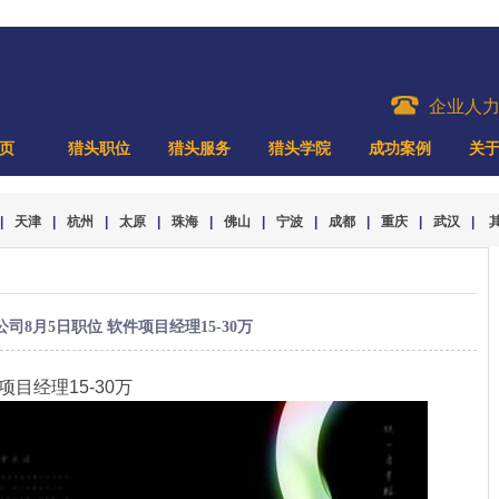
企业人
页
猎头职位
猎头服务
猎头学院
成功案例
关
|
天津
|
杭州
|
太原
|
珠海
|
佛山
|
宁波
|
成都
|
重庆
|
武汉
|
公司8月5日职位 软件项目经理15-30万
项目经理15-30万