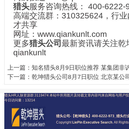
猎头
服务咨询热线： 400-6222-9
高端交流群：310325624，
才共享
网址：www.qiankunlt.com
更多
猎头公司
最新资讯请关注乾
qiankunlt
上一篇：
知名猎头8月9日职位推荐 某集团非诉讼
下一篇：
乾坤猎头公司8月7日职位 北京某公
猎头HR人脉资源群:3119474
本站中所用图片及转载文章内容均来自网络与用户投
今日访问量：
13214
猎头公司
-【乾坤猎头】400-6222-973_
猎头
行
Copyright
LiePin Executive Search
. All Righ