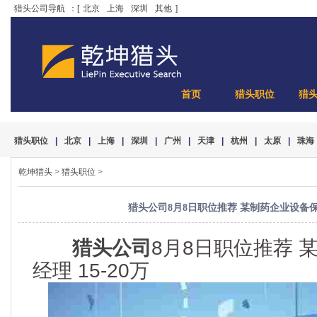
猎头公司导航
：[
北京
上海
深圳
其他
]
首页
猎头职位
猎
猎头职位
|
北京
|
上海
|
深圳
|
广州
|
天津
|
杭州
|
太原
|
珠海
乾坤猎头
>
猎头职位
>
猎头公司8月8日职位推荐 某制药企业设备保养
猎头公司
8月8日职位推荐 
经理 15-20万