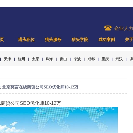
企业人
页
猎头职位
猎头服务
猎头学院
成功案例
关
|
天津
|
杭州
|
太原
|
珠海
|
佛山
|
宁波
|
成都
|
重庆
|
武汉
|
 北京莫言在线商贸公司SEO优化师10-12万
商贸公司SEO优化师10-12万