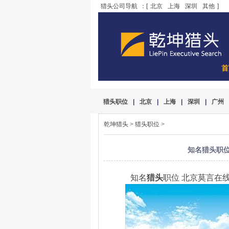
猎头公司导航
：[
北京
上海
深圳
其他
]
首
猎头职位
|
北京
|
上海
|
深圳
|
广州
乾坤猎头
>
猎头职位
>
知名猎头职位
知名
猎头
职位 北京莫言在线