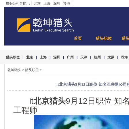
猎头公司导航
：[
北京
上海
深圳
其他
]
首页
猎头职位
猎
猎头职位
|
北京
|
上海
|
深圳
|
广州
|
天津
|
杭州
|
太原
|
珠海
乾坤猎头
>
猎头职位
>
it北京猎头9月12日职位 知名互联网公司
it
北京猎头
9月12日职位 知
工程师