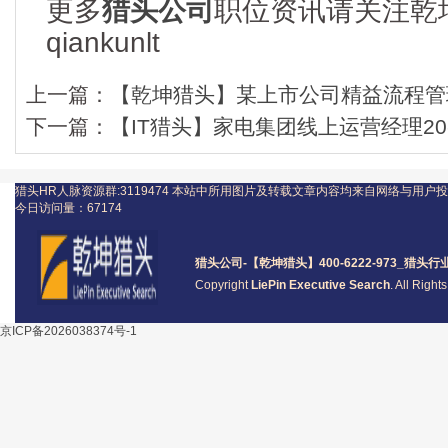
更多
猎头公司
职位资讯请关注乾
qiankunlt
上一篇：
【乾坤猎头】某上市公司精益流程管理
下一篇：
【IT猎头】家电集团线上运营经理20-
猎头HR人脉资源群:3119474
本站中所用图片及转载文章内容均来自网络与用户投
今日访问量：
67174
猎头公司
-【乾坤猎头】400-6222-973_
猎头
行
Copyright
LiePin Executive Search
. All Righ
京ICP备2026038374号-1