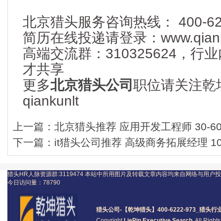
北京猎头服务咨询热线： 400-622
简历在线投递请登录：www.qianku
高端交流群：310325624，
才共享
更多
北京猎头公司
职位请关注乾
qiankunlt
上一篇：
北京猎头推荐 应用开发工程师 30-6
下一篇：
it猎头公司推荐 高级商务拓展经理 10
猎头HR人脉资源群:3119474
本站中所用图片及转载文章内容均来自网络与用户投
今日访问量：
78790
猎头公司
-【乾坤猎头】400-6222-973_
猎头
行
Copyright
LiePin Executive Search
. All Righ