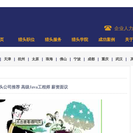
企业人
页
猎头职位
猎头服务
猎头学院
成功案例
关
|
天津
|
杭州
|
太原
|
珠海
|
佛山
|
宁波
|
成都
|
重庆
|
武汉
|
头公司推荐 高级Java工程师 薪资面议