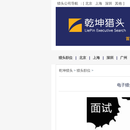
猎头公司导航
：[
北京
上海
深圳
其他
]
首
猎头职位
|
北京
|
上海
|
深圳
|
广州
乾坤猎头
>
猎头职位
>
电子猎