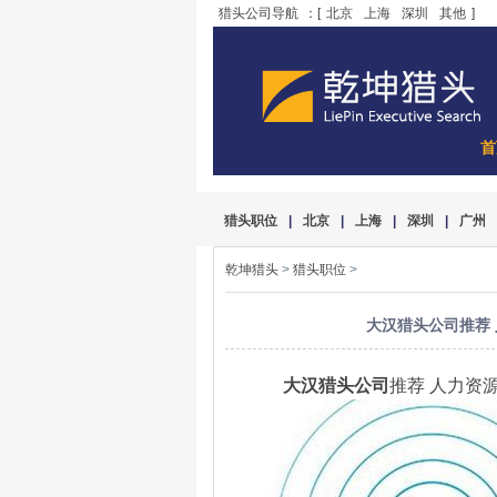
猎头公司导航
：[
北京
上海
深圳
其他
]
首
猎头职位
|
北京
|
上海
|
深圳
|
广州
乾坤猎头
>
猎头职位
>
大汉猎头公司推荐 
大汉猎头公司
推荐 人力资源