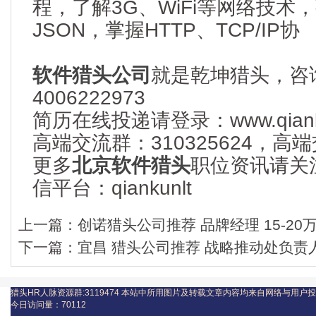
程，了解3G、WiFi等网络技术，
JSON，掌握HTTP、TCP/IP协
软件猎头公司
就是乾坤猎头，咨
4006222973
简历在线投递请登录：www.qianku
高端交流群：310325624，
更多
北京软件猎头
职位资讯请关
信平台：qiankunlt
上一篇：
创诺猎头公司推荐 品牌经理 15-20
下一篇：
宜昌 猎头公司推荐 战略推动处负责人
猎头HR人脉资源群:3119474
本站中所用图片及转载文章内容均来自网络与用户投
今日访问量：
70112