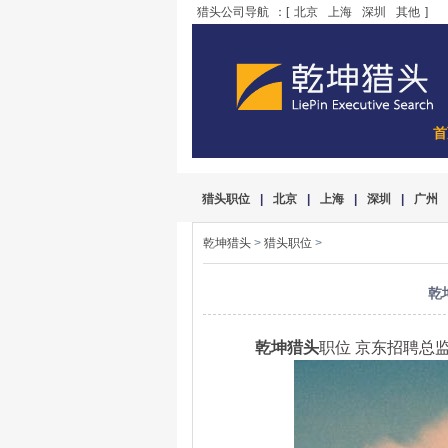
猎头公司导航
：[
北京
上海
深圳
其他
]
首
猎头职位
|
北京
|
上海
|
深圳
|
广州
乾坤猎头
>
猎头职位
>
乾
乾坤猎头
职位 京东招聘总监 