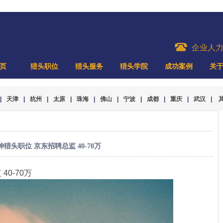
企业人
页
猎头职位
猎头服务
猎头学院
成功案例
关
|
天津
|
杭州
|
太原
|
珠海
|
佛山
|
宁波
|
成都
|
重庆
|
武汉
|
坤猎头职位 京东招聘总监 40-70万
40-70万