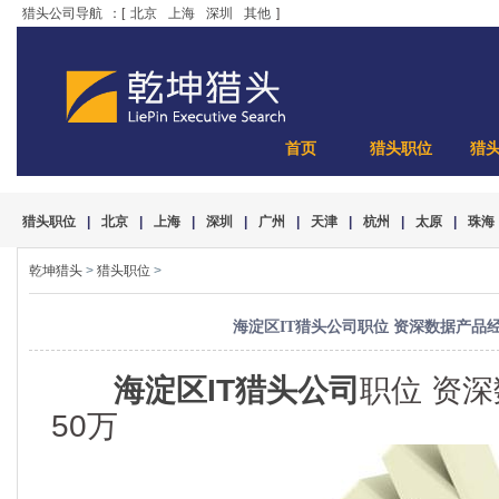
猎头公司导航
：[
北京
上海
深圳
其他
]
首页
猎头职位
猎
猎头职位
|
北京
|
上海
|
深圳
|
广州
|
天津
|
杭州
|
太原
|
珠海
乾坤猎头
>
猎头职位
>
海淀区IT猎头公司职位 资深数据产品经理 
海淀区IT猎头公司
职位 资深
50万