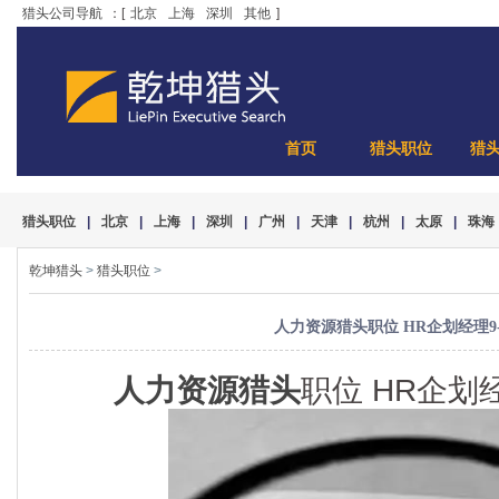
猎头公司导航
：[
北京
上海
深圳
其他
]
首页
猎头职位
猎
猎头职位
|
北京
|
上海
|
深圳
|
广州
|
天津
|
杭州
|
太原
|
珠海
乾坤猎头
>
猎头职位
>
人力资源猎头职位 HR企划经理9-
人力资源猎头
职位 HR企划经