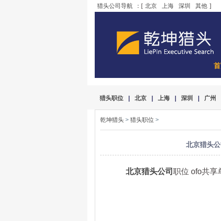
猎头公司导航
：[
北京
上海
深圳
其他
]
首
猎头职位
|
北京
|
上海
|
深圳
|
广州
乾坤猎头
>
猎头职位
>
北京猎头公司
北京猎头公司
职位 ofo共