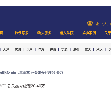
企业人
页
猎头职位
猎头服务
猎头学院
成功案例
关
|
天津
|
杭州
|
太原
|
珠海
|
佛山
|
宁波
|
成都
|
重庆
|
武汉
|
职位 ofo共享单车 公关媒介经理20-40万
享单车 公关媒介经理20-40万