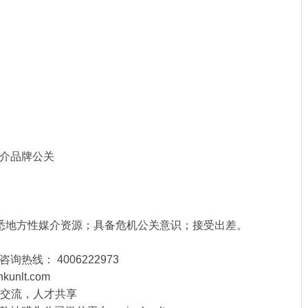
介品牌公关
地方性媒介资源；具备危机公关意识；接受出差。
热线： 4006222973
nlt.com
高端交流，人才共享