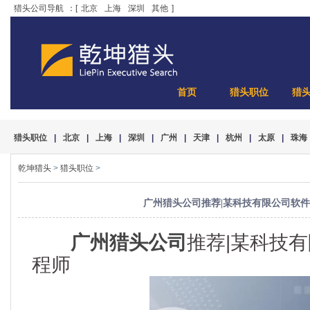
猎头公司导航
：[
北京
上海
深圳
其他
]
首页
猎头职位
猎
猎头职位
|
北京
|
上海
|
深圳
|
广州
|
天津
|
杭州
|
太原
|
珠海
乾坤猎头
>
猎头职位
>
广州猎头公司推荐|某科技有限公司软
广州猎头公司
推荐|某科技
程师