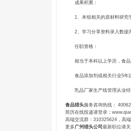
成果积累：
1、本组相关的原材料研究学
2、学习分享资料录入数据库
任职资格：
相当于本科以上学历，食品科
食品添加剂或相关行业5年以
乳品厂家生产线管理从业经
食品猎头
服务咨询热线： 400622
简历在线投递请登录：www.qianku
高端交流群：310325624，
更多
广州猎头公司
最新职位请关注