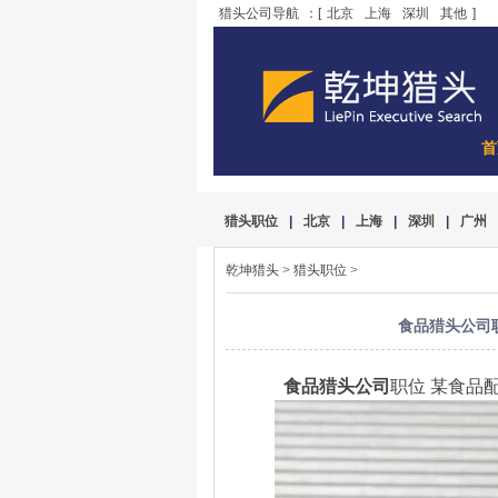
猎头公司导航
：[
北京
上海
深圳
其他
]
首
猎头职位
|
北京
|
上海
|
深圳
|
广州
乾坤猎头
>
猎头职位
>
食品猎头公司职
食品猎头公司
职位 某食品配