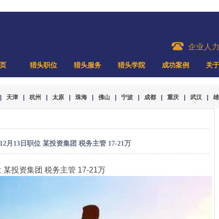
企业人
页
猎头职位
猎头服务
猎头学院
成功案例
关
|
天津
|
杭州
|
太原
|
珠海
|
佛山
|
宁波
|
成都
|
重庆
|
武汉
|
雄
2月13日职位 某投资集团 税务主管 17-21万
 某投资集团 税务主管 17-21万