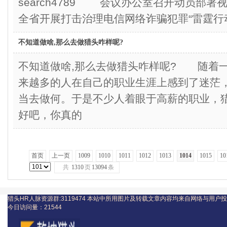
search4789 会议办公室召开动员部署
全省开展打击治理电信网络诈骗犯罪“雷霆行
不知道做啥,那么去做猎头咋样呢?
不知道做啥,那么去做猎头咋样呢? 随着
来越多的人在自己的职业生涯上感到了迷茫
当去做何。于是不少人着眼于高薪的职业，
好吧，你真的
首页
上一页
1009
1010
1011
1012
1013
1014
1015
10
共
1310
页
13094
条
猎头HR人脉资源群:3119474
本站中所用图片及转载文章内容均来自网络与用户投
今日访问量：
21544