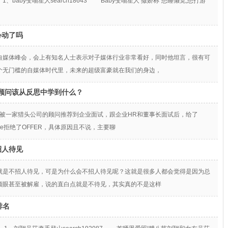
baby变喵星人search18643 Baby变喵星人 撒娇称“想睡懒觉,想打游
心动了吗
自媒体峰会，会上有知名人士表示对子媒体行业非常看好，同时他坦言，很有可
个无门槛的自媒体时代里，未来的超级富豪就在我们的身边，
司顾问该从反思中学到什么？
最近被一家猎头公司的顾问推荐到企业面试，跟企业HR和董事长面试后，给了
ke拒绝了OFFER，具体原因且不说，主要聊
招人待见
就是不招人待见，可是为什么会不招人待见呢？这就是很多人都会觉得是因为总
顺眼甚至被解雇，说的直白点就是不待见，其实真的不是这样
排名