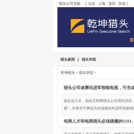
猎头公司导航
：[
北京
上海
深圳
其他
]
首
猎头新闻
|
猎头学院
乾坤猎头
>
猎头学院
>
猎头公司谈腾讯进军智能电视，可否
就在这几天，知名互联网猎头公司得到消息
视”，外界对于腾讯为何选择此时进军智能
电商人才和电商猎头必须搞懂的O2O、C