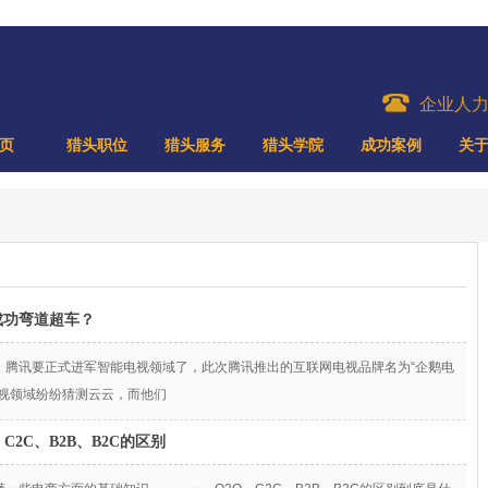
企业人
页
猎头职位
猎头服务
猎头学院
成功案例
关
成功弯道超车？
，腾讯要正式进军智能电视领域了，此次腾讯推出的互联网电视品牌名为“企鹅电
电视领域纷纷猜测云云，而他们
2C、B2B、B2C的区别