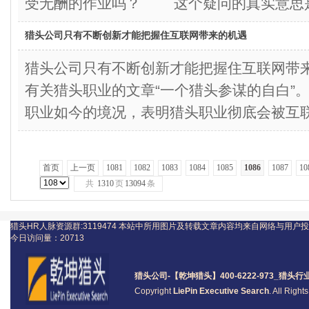
受无酬的作业吗？ 这个疑问的真实意思是
猎头公司只有不断创新才能把握住互联网带来的机遇
猎头公司只有不断创新才能把握住互联网
有关猎头职业的文章“一个猎头参谋的自白”
职业如今的境况，表明猎头职业彻底会被互
首页
上一页
1081
1082
1083
1084
1085
1086
1087
10
共
1310
页
13094
条
猎头HR人脉资源群:3119474
本站中所用图片及转载文章内容均来自网络与用户投
今日访问量：
20713
猎头公司
-【乾坤猎头】400-6222-973_
猎头
行
Copyright
LiePin Executive Search
. All Righ