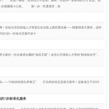
的？ 先说个秘密：猎头找人不是靠广撒网，而是用一套精准的人才雷达。他
每一步都藏着小心机。 第一步：吃透需求，画
懂啊！在哈尔滨找高端人才简直比在冰面上跳芭蕾还难——既要精准又要快，这时
带你们扒一扒哈尔滨最牛的十
带大家扒一扒长春猎头圈的“顶流天团”！这些公司堪称人才界的“精准狙击手”，
猎头——“AI加持的猎头界卷王” 打头阵的肯定是南方新华！这家成立于2010
职的7步标准化服务