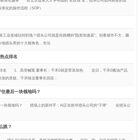
步标准化服务 在北京这座人才争夺战的“竞技场”里，猎头公司如同精密的齿
准化的操作流程（SOP）
座工业老城玩转职场？猎头公司就是你跳槽的"隐形加速器"。别看城市不大，藏
本地猎头界的十大狠角色，专治
新热点排名
新热点排名 1、高管喊冤 董事长：千禾0就是零添加热 近日，千禾0酱油产品
添加的质疑。千禾味业董事长回应：
守住最后一块领地吗？
最后一块领地吗？ 猎场上的新对手：AI正在抢夺猎头公司的“子弹” 在猎头公
么跳？