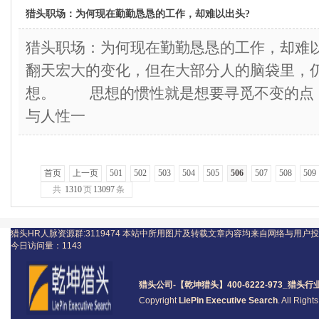
猎头职场：为何现在勤勤恳恳的工作，却难以出头?
猎头职场：为何现在勤勤恳恳的工作，却难
翻天宏大的变化，但在大部分人的脑袋里，
想。 思想的惯性就是想要寻觅不变的点
与人性一
首页
上一页
501
502
503
504
505
506
507
508
509
共
1310
页
13097
条
猎头HR人脉资源群:3119474
本站中所用图片及转载文章内容均来自网络与用户投
今日访问量：
1143
猎头公司
-【乾坤猎头】400-6222-973_
猎头
行
Copyright
LiePin Executive Search
. All Righ