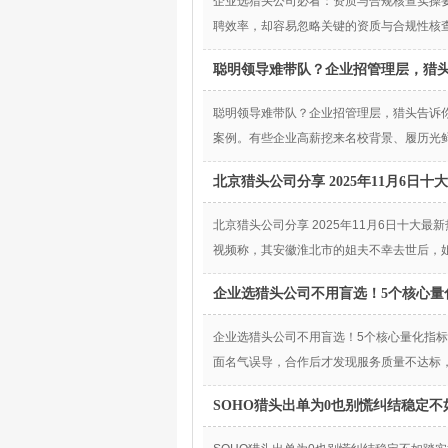
企业选猎头公司必看：资质与合规核查实操
聘效率，却容易忽略关键的资质与合规性核
聪明领导难带队？企业招管理层，猎
聪明领导难带队？企业招管理层，猎头告诉
案例。有些企业高薪挖来名校背景、履历光鲜
北京猎头公司分享 2025年11月6日
北京猎头公司分享 2025年11月6日十
视频称，其安徽淮北市的姐夫不幸去世后，
企业选猎头公司不用盲选！5个核心量
企业选猎头公司不用盲选！5个核心量化指
面名气误导，合作后才发现服务质量不达标
SOHO猎头出单为0也别慌纠结稳定不