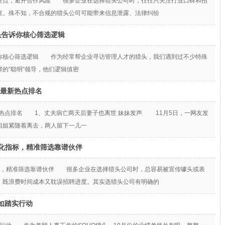
要点，避开合作风险 很多企业在选择猎头公司时，往往只关注行业口碑和招
查。殊不知，不合规的猎头公司可能带来信息泄露、法律纠纷
头告诉你核心筛选逻辑
你核心筛选逻辑 作为经常帮企业寻访管理人才的猎头，我们遇到过不少特殊
的“聪明”领导，他们逻辑缜密
十大最新热点排名
大最新热点排名 1、丈夫病亡两天后妻子也离世 妹妹发声 11月5日，一网友发
姐姐紧随着离去，两人留下一儿一
化指标，精准筛选靠谱伙伴
标，精准筛选靠谱伙伴 很多企业在选择猎头公司时，总容易被宣传噱头或表
，既浪费时间成本又耽误招聘进度。其实选猎头公司有明确的
如踏实行动