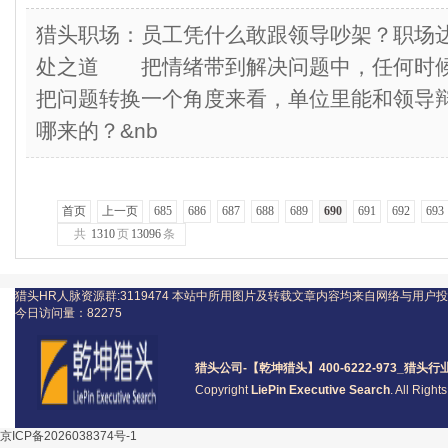
猎头职场：员工凭什么敢跟领导吵架？职场
处之道 把情绪带到解决问题中，任何时
把问题转换一个角度来看，单位里能和领导
哪来的？&nb
首页
上一页
685
686
687
688
689
690
691
692
693
共
1310
页
13096
条
猎头HR人脉资源群:3119474
本站中所用图片及转载文章内容均来自网络与用户投
今日访问量：
82275
猎头公司
-【乾坤猎头】400-6222-973_
猎头
行
Copyright
LiePin Executive Search
. All Righ
京ICP备2026038374号-1