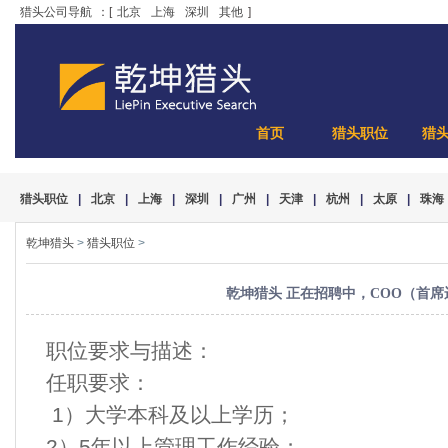
猎头公司导航
：[
北京
上海
深圳
其他
]
首页
猎头职位
猎
猎头职位
|
北京
|
上海
|
深圳
|
广州
|
天津
|
杭州
|
太原
|
珠海
乾坤猎头
>
猎头职位
>
乾坤猎头 正在招聘中，COO（首席
职位要求与描述：
任职要求：
1）大学本科及以上学历；
2）5年以上管理工作经验；