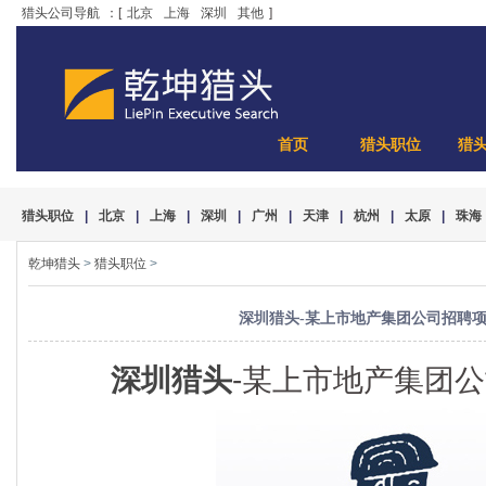
猎头公司导航
：[
北京
上海
深圳
其他
]
首页
猎头职位
猎
猎头职位
|
北京
|
上海
|
深圳
|
广州
|
天津
|
杭州
|
太原
|
珠海
乾坤猎头
>
猎头职位
>
深圳猎头-某上市地产集团公司招聘
深圳猎头
-某上市地产集团