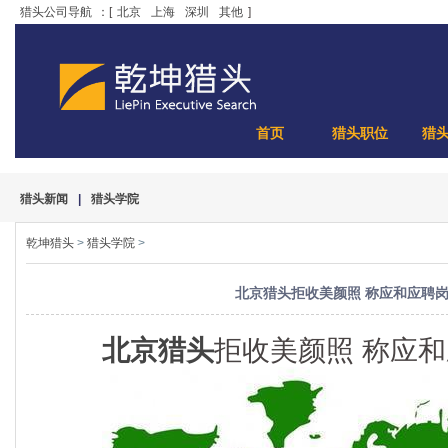
猎头公司导航
：[
北京
上海
深圳
其他
]
首页
猎头职位
猎
猎头新闻
|
猎头学院
乾坤猎头
>
猎头学院
>
北京猎头拒收美颜照 称应和应聘
北京猎头
拒收美颜照 称应