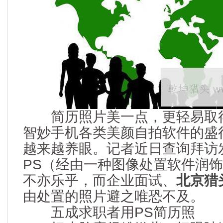
简历照片美一点，更轻易取得
智妙手机各类美颜自拍软件的盛
越来越养眼。记者近日查询拜访
PS（经由一种图像处置软件润
不亦乐乎，而企业面试、
北京猎
由处置的照片避之唯恐不及。
五成求职者用PS简历照