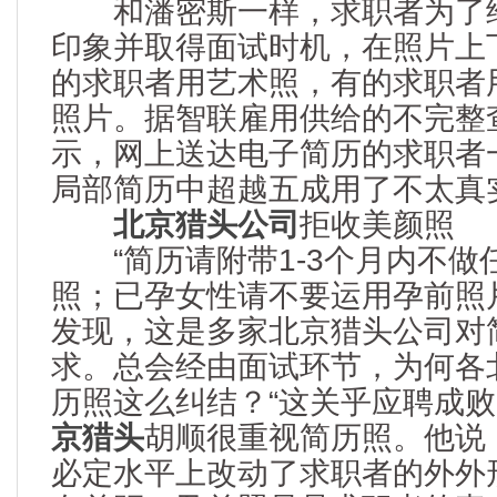
和潘密斯一样，求职者为了给
印象并取得面试时机，在照片上
的求职者用艺术照，有的求职者
照片。据智联雇用供给的不完整
示，网上送达电子简历的求职者
局部简历中超越五成用了不太真
北京猎头公司
拒收美颜照
“简历请附带1-3个月内不做
照；已孕女性请不要运用孕前照
发现，这是多家北京猎头公司对
求。总会经由面试环节，为何各
历照这么纠结？“这关乎应聘成败
京猎头
胡顺很重视简历照。他说
必定水平上改动了求职者的外外