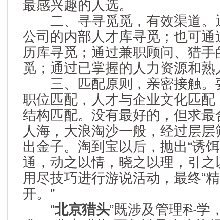
最感兴趣的人选。
二、寻寻觅觅，有效渠道。通
公司的内部人才库寻觅；也可通
历库寻觅；通过兼职顾问、猎手
觅；通过已掌握的人力资源和熟
三、匹配原则，亲密接触。要
职位匹配，人才与企业文化匹配
结构匹配。没有最好的，但求最
人海，大浪淘沙一般，经过层层
出金子。淘到宝以后，抛出“诱饵”
通，动之以情，晓之以理，引之
用尽技巧进行游说活动，最终“
开。”
“
北京猎头
”既涉及管理科学