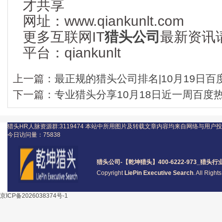
才共享
网址：www.qiankunlt.com
更多互联网IT
猎头公司
最新资讯
平台：qiankunlt
上一篇：
最正规的猎头公司排名|10月19日百度
下一篇：
专业猎头分享10月18日近一周百度
猎头HR人脉资源群:3119474
本站中所用图片及转载文章内容均来自网络与用户投
今日访问量：
75838
猎头公司
-【乾坤猎头】400-6222-973_
猎头
行
Copyright
LiePin Executive Search
. All Righ
京ICP备2026038374号-1