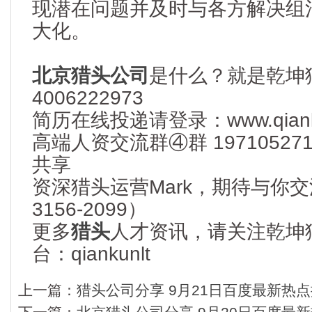
现潜在问题并及时与各方解决组
大化。
北京猎头公司
是什么？就是乾坤
4006222973
简历在线投递请登录：www.qianku
高端人资交流群④群 1971052
共享
资深猎头运营Mark，期待与你交流
3156-2099）
更多
猎头
人才资讯，请关注乾坤
台：qiankunlt
上一篇：
猎头公司分享 9月21日百度最新热