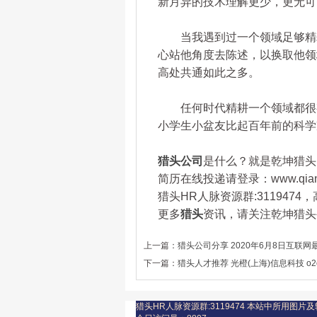
新月异的技术理解更少，更无可
当我遇到过一个领域足够精耕
心站他角度去陈述，以换取他领
高处共通如此之多。
任何时代精耕一个领域都很有
小学生小盆友比起百年前的科学
猎头公司
是什么？就是乾坤猎头，咨
简历在线投递请登录：www.qianku
猎头HR人脉资源群:311947
更多
猎头
资讯，请关注乾坤猎头公司
上一篇：
猎头公司分享 2020年6月8日互联
下一篇：
猎头人才推荐 光橙(上海)信息科技 o
猎头HR人脉资源群:3119474
本站中所用图片及