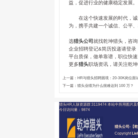
益，促进行业的健康稳定发展。
在这个快速发展的时代，诚信
为，携手共建一个诚信、公平、
选
猎头公司
就找乾坤猎头，咨询热线：
企业招聘登记&简历投递请登录：www.
平台质保，做单靠谱，职位快速
更多
猎头
职场资讯，请关注乾坤猎头
上一篇：
HR与猎头招聘困境：20-30K岗位面
下一篇：
猎头业绩为什么很难达到 100 万？
猎头HR人脉资源群:3119474
本站中所用图片及
今日访问量：
9874
猎头公司
-【乾
Copyright
Lie