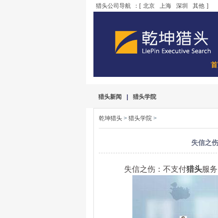
猎头公司导航
：[
北京
上海
深圳
其他
]
首
猎头新闻
|
猎头学院
乾坤猎头
>
猎头学院
>
失信之
失信之伤：不支付
猎头
服务