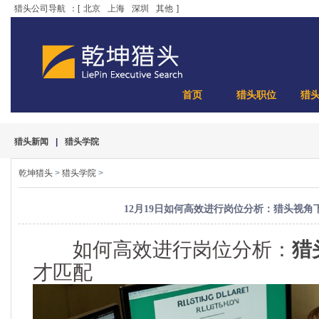
猎头公司导航
：[
北京
上海
深圳
其他
]
首页
猎头职位
猎
猎头新闻
|
猎头学院
乾坤猎头
>
猎头学院
>
12月19日如何高效进行岗位分析：猎头视角
如何高效进行岗位分析：
猎
才匹配