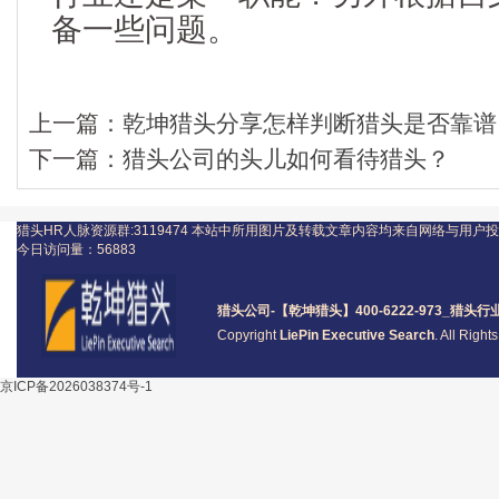
备一些问题。
上一篇：
乾坤猎头分享怎样判断猎头是否靠谱
下一篇：
猎头公司的头儿如何看待猎头？
猎头HR人脉资源群:3119474
本站中所用图片及转载文章内容均来自网络与用户投
今日访问量：
56883
猎头公司
-【乾坤猎头】400-6222-973_
猎头
行
Copyright
LiePin Executive Search
. All Righ
京ICP备2026038374号-1