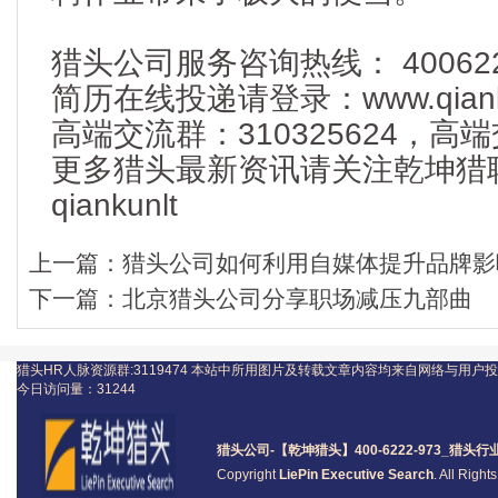
猎头公司服务咨询热线： 400622
简历在线投递请登录：www.qianku
高端交流群：310325624，
更多猎头最新资讯请关注乾坤猎
qiankunlt
上一篇：
猎头公司如何利用自媒体提升品牌影
下一篇：
北京猎头公司分享职场减压九部曲
猎头HR人脉资源群:3119474
本站中所用图片及转载文章内容均来自网络与用户投
今日访问量：
31244
猎头公司
-【乾坤猎头】400-6222-973_
猎头
行
Copyright
LiePin Executive Search
. All Righ