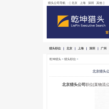
猎头公司导航
：[
北京
上海
深圳
其他
]
首
猎头职位
|
北京
|
上海
|
深圳
|
广州
乾坤猎头
>
猎头职位
>
北京猎头公
北京猎头公司
职位|某物流公