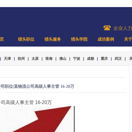
企业人
页
猎头职位
猎头服务
猎头学院
成功案例
关
|
天津
|
杭州
|
太原
|
珠海
|
佛山
|
宁波
|
成都
|
重庆
|
武汉
|
司职位|某物流公司高级人事主管 16-20万
司高级人事主管 16-20万