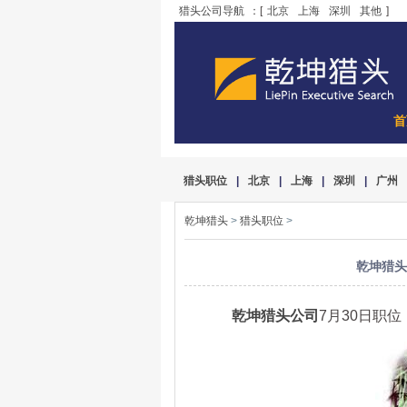
猎头公司导航
：[
北京
上海
深圳
其他
]
首
猎头职位
|
北京
|
上海
|
深圳
|
广州
乾坤猎头
>
猎头职位
>
乾坤猎头
乾坤猎头公司
7月30日职位