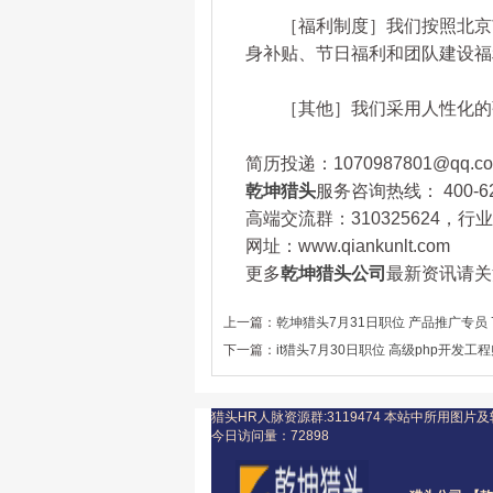
［福利制度］我们按照北京市
身补贴、节日福利和团队建设福
［其他］我们采用人性化的弹
简历投递：1070987801@qq.c
乾坤猎头
服务咨询热线： 400-62
高端交流群：310325624，
网址：www.qiankunlt.com
更多
乾坤猎头公司
最新资讯请关注
上一篇：
乾坤猎头7月31日职位 产品推广专员 7
下一篇：
it猎头7月30日职位 高级php开发工程
猎头HR人脉资源群:3119474
本站中所用图片及
今日访问量：
72898