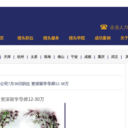
企业人
页
猎头职位
猎头服务
猎头学院
成功案例
关
|
天津
|
杭州
|
太原
|
珠海
|
佛山
|
宁波
|
成都
|
重庆
|
武汉
|
公司7月30日职位 资深留学导师12-30万
 资深留学导师12-30万