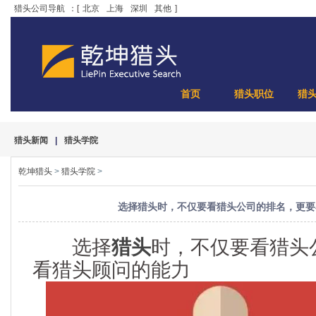
猎头公司导航
：[
北京
上海
深圳
其他
]
首页
猎头职位
猎
猎头新闻
|
猎头学院
乾坤猎头
>
猎头学院
>
选择猎头时，不仅要看猎头公司的排名，更要
选择
猎头
时，不仅要看猎头
看猎头顾问的能力