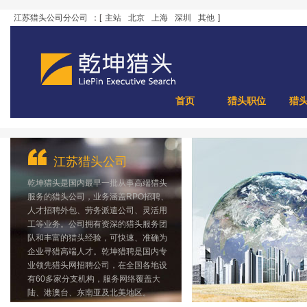
江苏猎头公司分公司
：[
主站
北京
上海
深圳
其他
]
首页
猎头职位
猎
江苏猎头公司
乾坤猎头是国内最早一批从事高端猎头
服务的猎头公司，业务涵盖RPO招聘、
人才招聘外包、劳务派遣公司、灵活用
工等业务。公司拥有资深的猎头服务团
队和丰富的猎头经验，可快速、准确为
企业寻猎高端人才。乾坤猎聘是国内专
业领先猎头网招聘公司，在全国各地设
有60多家分支机构，服务网络覆盖大
陆、港澳台、东南亚及北美地区。