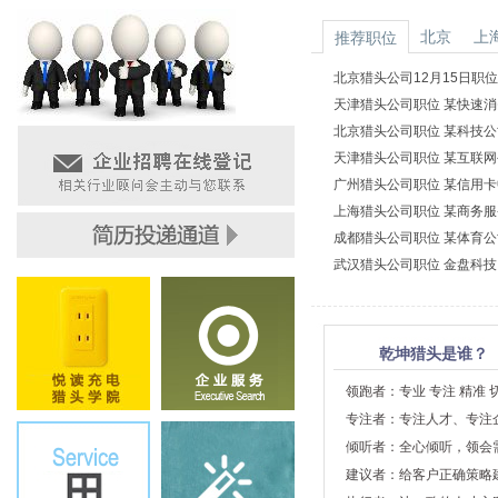
北京
上
推荐职位
北京猎头公司12月15日职
师 20-30万
天津猎头公司职位 某快速消
24-36万
北京猎头公司职位 某科技公司 
天津猎头公司职位 某互联网公
广州猎头公司职位 某信用卡中
上海猎头公司职位 某商务服务
36万
成都猎头公司职位 某体育公司
万
武汉猎头公司职位 金盘科技 
乾坤猎头是谁？
领跑者：专业 专注 精准 
专注者：专注人才、专注
倾听者：全心倾听，领会
建议者：给客户正确策略