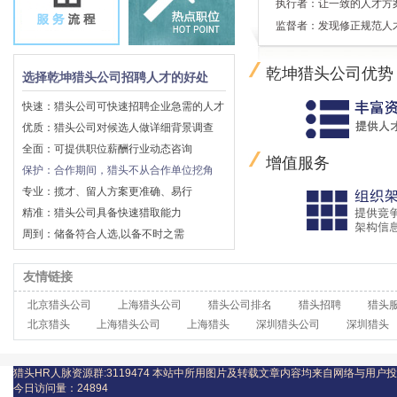
执行者：让一致的人才方
监督者：发现修正规范人
乾坤猎头公司优势
选择乾坤猎头公司招聘人才的好处
快速：猎头公司可快速招聘企业急需的人才
优质：猎头公司对候选人做详细背景调查
全面：可提供职位薪酬行业动态咨询
增值服务
保护：合作期间，猎头不从合作单位挖角
专业：揽才、留人方案更准确、易行
精准：猎头公司具备快速猎取能力
周到：储备符合人选,以备不时之需
友情链接
北京猎头公司
上海猎头公司
猎头公司排名
猎头招聘
猎头
北京猎头
上海猎头公司
上海猎头
深圳猎头公司
深圳猎头
猎头HR人脉资源群:3119474
本站中所用图片及转载文章内容均来自网络与用户投
今日访问量：
24894