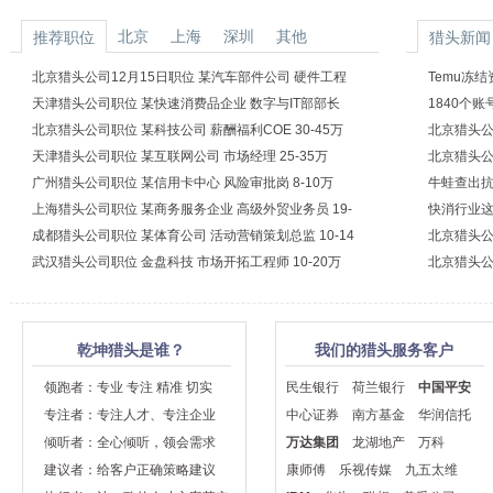
北京
上海
深圳
其他
推荐职位
猎头新闻
北京猎头公司12月15日职位 某汽车部件公司 硬件工程
Temu冻
师 20-30万
天津猎头公司职位 某快速消费品企业 数字与IT部部长
1840个
24-36万
北京猎头公司职位 某科技公司 薪酬福利COE 30-45万
北京猎头公
天津猎头公司职位 某互联网公司 市场经理 25-35万
北京猎头公
广州猎头公司职位 某信用卡中心 风险审批岗 8-10万
牛蛙查出抗
上海猎头公司职位 某商务服务企业 高级外贸业务员 19-
快消行业这
36万
成都猎头公司职位 某体育公司 活动营销策划总监 10-14
北京猎头公
万
武汉猎头公司职位 金盘科技 市场开拓工程师 10-20万
北京猎头公
乾坤猎头是谁？
我们的猎头服务客户
领跑者：专业 专注 精准 切实
民生银行
荷兰银行
中国平安
专注者：专注人才、专注企业
中心证券
南方基金
华润信托
倾听者：全心倾听，领会需求
万达集团
龙湖地产
万科
建议者：给客户正确策略建议
康师傅
乐视传媒
九五太维