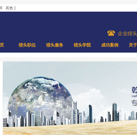
圳
其他
]
企业猎
页
猎头职位
猎头服务
猎头学院
成功案例
关