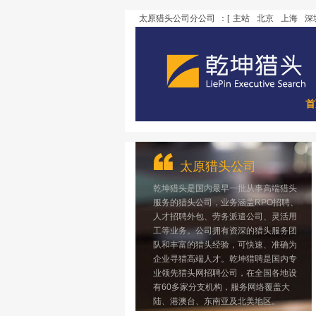
太原猎头公司分公司
：[
主站
北京
上海
深
首
太原猎头公司
乾坤猎头是国内最早一批从事高端猎头
服务的猎头公司，业务涵盖RPO招聘、
人才招聘外包、劳务派遣公司、灵活用
工等业务。公司拥有资深的猎头服务团
队和丰富的猎头经验，可快速、准确为
企业寻猎高端人才。乾坤猎聘是国内专
业领先猎头网招聘公司，在全国各地设
有60多家分支机构，服务网络覆盖大
陆、港澳台、东南亚及北美地区。